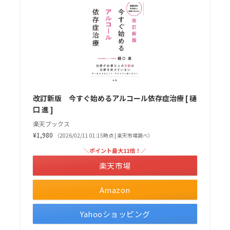
改訂新版 今すぐ始めるアルコール依存症治療 [ 樋
口 進 ]
楽天ブックス
¥1,980
（2026/02/11 01:15時点 | 楽天市場調べ）
＼ポイント最大11倍！／
楽天市場
Amazon
Yahooショッピング