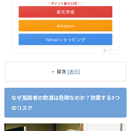
＼ポイント最大11倍！／
楽天市場
Amazon
Yahooショッピング
ポチップ
目次
[
表示
]
なぜ高齢者の飲酒は危険なのか？放置する3つ
のリスク