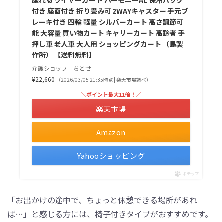
座れる ワイヤーカート ハーモニーAL 保冷バッグ
付き 座面付き 折り畳み可 2WAYキャスター 手元ブ
レーキ付き 四輪 軽量 シルバーカート 高さ調節可
能 大容量 買い物カート キャリーカート 高齢者 手
押し車 老人車 大人用 ショッピングカート （島製
作所） 【送料無料】
介護ショップ ちとせ
¥22,660
（2026/03/05 21:35時点 | 楽天市場調べ）
＼ポイント最大11倍！／
楽天市場
Amazon
Yahooショッピング
ポチップ
「お出かけの途中で、ちょっと休憩できる場所があれ
ば…」と感じる方には、椅子付きタイプがおすすめです。