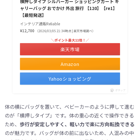
横押しタイプ シルバーカー ショッピングカート キ
ャリーバッグ おでかけ 外出 旅行 【120】【re1】
【最短発送】
インテリア通販Reliable
¥12,700
（2026/03/05 21:34時点 | 楽天市場調べ）
＼ポイント最大11倍！／
楽天市場
Amazon
Yahooショッピング
ポチップ
体の横にバッグを置いて、ベビーカーのように押して進む
のが「横押しタイプ」です。体の重心の近くで操作できる
ため、
歩行が安定しやすく、軽い力で楽に方向転換できる
のが魅力です。バッグが体の前に出ないため、人混みの中