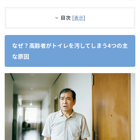
目次
[
表示
]
なぜ？高齢者がトイレを汚してしまう4つの主
な原因