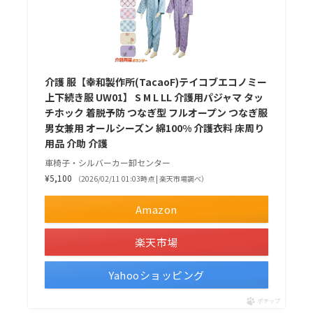
介護 服【幸和製作所(TacaoF)テイコブエコノミー
上下続き服 UW01】 S M L LL 介護用パジャマ タッ
チホック 着脱予防 つなぎ型 フルオープン つなぎ服
男女兼用 オールシーズン 綿100% 介護衣料 床周り
用品 介助 介護
車椅子・シルバーカー卸センター
¥5,100
（2026/02/11 01:03時点 | 楽天市場調べ）
Amazon
楽天市場
Yahooショッピング
ポチップ