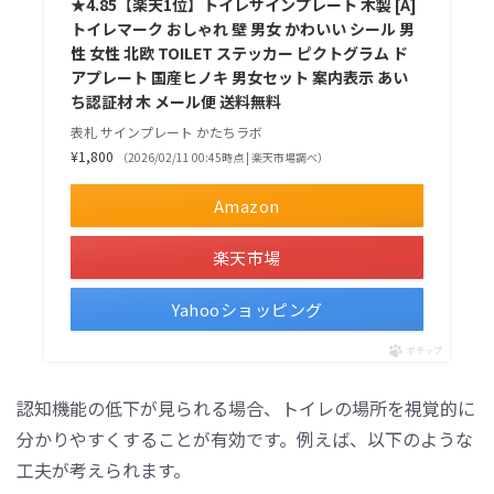
★4.85【楽天1位】トイレサインプレート 木製 [A]
トイレマーク おしゃれ 壁 男女 かわいい シール 男
性 女性 北欧 TOILET ステッカー ピクトグラム ド
アプレート 国産ヒノキ 男女セット 案内表示 あい
ち認証材 木 メール便 送料無料
表札 サインプレート かたちラボ
¥1,800
（2026/02/11 00:45時点 | 楽天市場調べ）
Amazon
楽天市場
Yahooショッピング
ポチップ
認知機能の低下が見られる場合、トイレの場所を視覚的に
分かりやすくすることが有効です。例えば、以下のような
工夫が考えられます。