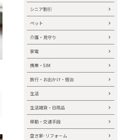
お墓・散骨・仏壇
お墓・散骨・仏壇
シニア割引
ペット
介護・見守り
家電
海洋散骨業者おすすめ3選｜費用と
祭祀承継者の変更手続
携帯・SIM
口コミで徹底比較
族と揉めずに円滑に
旅行・お出かけ・宿泊
生活
生活雑貨・日用品
移動・交通手段
お葬式・葬儀社
お葬式・葬儀社
空き家･リフォーム