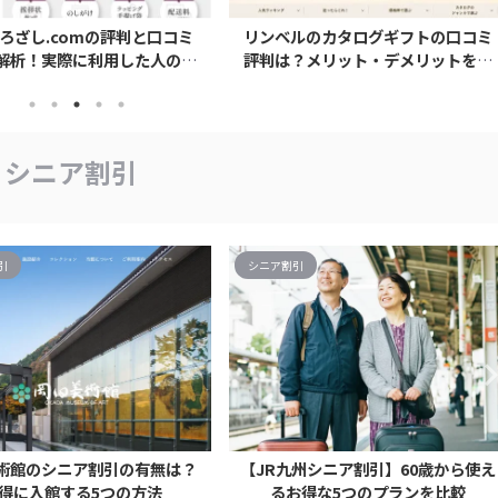
ろざし.comの評判と口コミ
リンベルのカタログギフトの口コミ
解析！実際に利用した人の評
評判は？メリット・デメリットを解
価は？
説
シニア割引
引
シニア割引
術館のシニア割引の有無は？
【JR九州シニア割引】60歳から使え
得に入館する5つの方法
るお得な5つのプランを比較