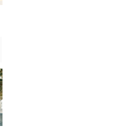
香典返しにおすすめの人気カタログ
香典返しを購入できる
ギフト5選｜評判・比較・選び方
ト＆業者｜選び方
シニア割引
シニア割引
スシローシニアカードの作り方は簡
東京靴流通センターシ
単！セルフレジでの使い方や年齢確
ガイド！ハッピー55デ