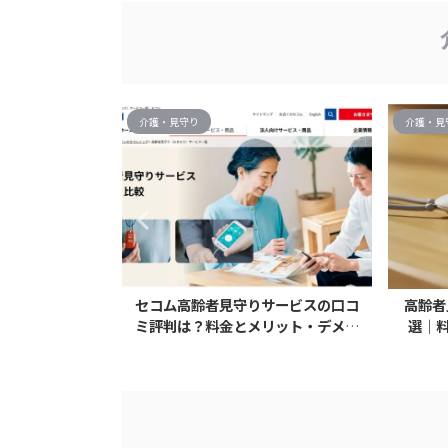
介護・見守り
介護・見
スおすすめ15
セコム高齢者見守りサービスの口コ
高齢者
も解説
ミ評判は？料金とメリット・デメリ
選｜
ット