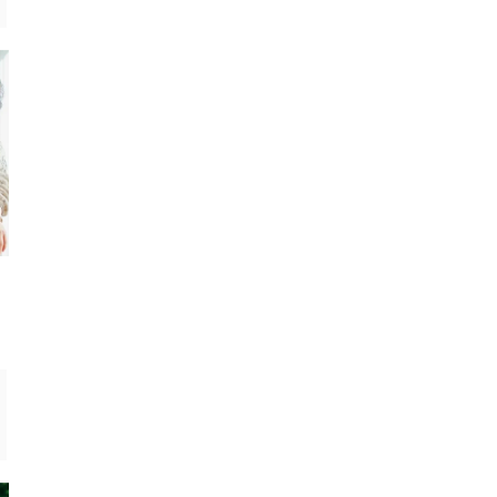
家電
家電
高齢者向けデジカメおすすめランキ
高齢者向けドライヤー
ング10選｜簡単操作で失敗しない！
グ10選！軽い・時