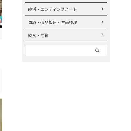
終活・エンディングノート
買取・遺品整理・生前整理
飲食・宅食
【安心して任せられる】おすすめ葬
生前の準備から葬儀当
儀社10選｜葬儀社の選び方も解説
インテリア・家具
インテリア・家具