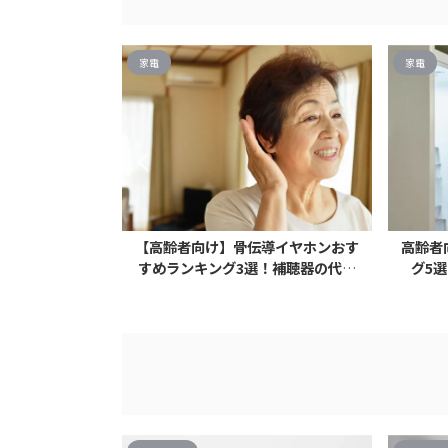
家電
家電
ー人気ランキン
【高齢者向け】骨伝導イヤホンおす
高齢者
・時短に特化
すめランキング3選！補聴器の代わ
グ5
りに