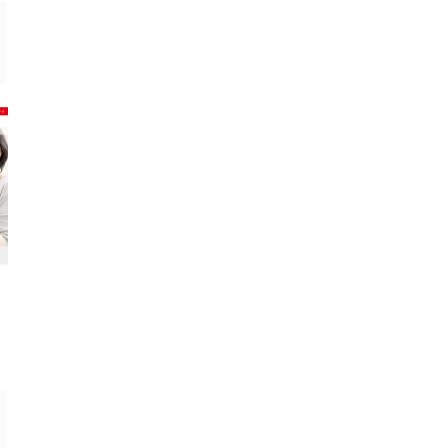
介護・見守り
介護・見守り
まもりこ評判は本当？実際の口コミ
高齢者見守りサービス
から分かる5つのメリットと注意点
選！選び方も
を徹底検証