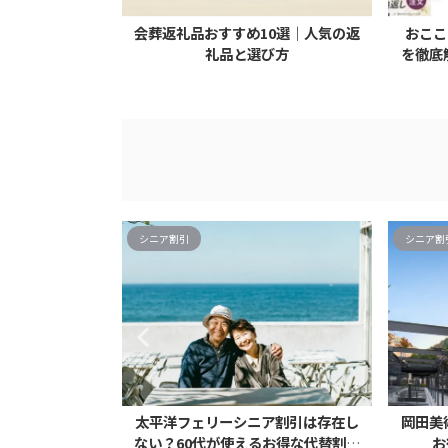
るおすすめサイ
会葬返礼品おすすめ10選｜人気の返
おここ
方・注意点
礼品と選び方
を徹底
シニア割引
シニア割
シニア割引完全
太平洋フェリーシニア割引は存在し
岡田美
デーで10％オフ
ない？60代が使えるお得な代替割引
お