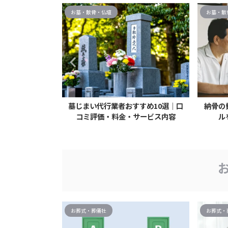
お墓・散骨・仏壇
お墓・散
続きを解説。親
墓じまい代行業者おすすめ10選｜口
納骨の
に進める方法
コミ評価・料金・サービス内容
ル
お葬式・葬儀社
お葬式・