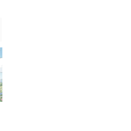
認も解説
の活用法
ペット
ペット
ペットロスで仕事に集中できない辛
おすすめのペット遺骨
さ。無理しない乗り越え方とは
を紹介｜ペンダント・
など