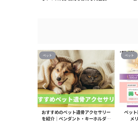
法
5選
ペット
ペット
集中できない辛
おすすめのペット遺骨アクセサリー
ペット
り越え方とは
を紹介｜ペンダント・キーホルダー
メ
など