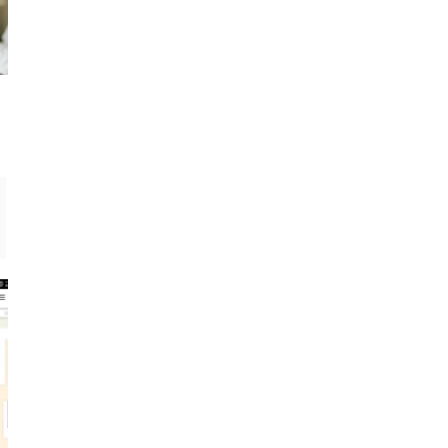
高齢者におすすめの折りたたみベッ
高齢者ダイニングチェ
ド3選！安全で楽な起き上がり機能
選！立ち上がりやすい
付き
子の選び
カタログギフト・香典返し
カタログギフト・香典返し